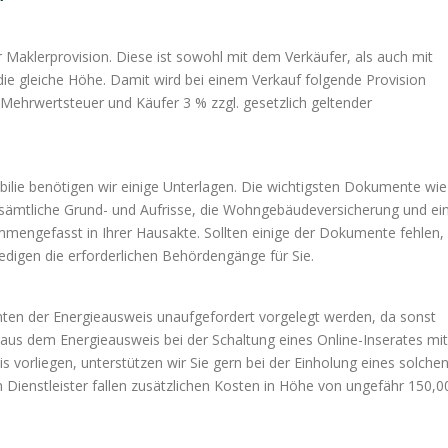
 Maklerprovision. Diese ist sowohl mit dem Verkäufer, als auch mit
 die gleiche Höhe. Damit wird bei einem Verkauf folgende Provision
r Mehrwertsteuer und Käufer 3 % zzgl. gesetzlich geltender
bilie benötigen wir einige Unterlagen. Die wichtigsten Dokumente wie
 sämtliche Grund- und Aufrisse, die Wohngebäudeversicherung und ei
engefasst in Ihrer Hausakte. Sollten einige der Dokumente fehlen,
ledigen die erforderlichen Behördengänge für Sie.
nten der Energieausweis unaufgefordert vorgelegt werden, da sonst
us dem Energieausweis bei der Schaltung eines Online-Inserates mit
 vorliegen, unterstützen wir Sie gern bei der Einholung eines solche
 Dienstleister fallen zusätzlichen Kosten in Höhe von ungefähr 150,0